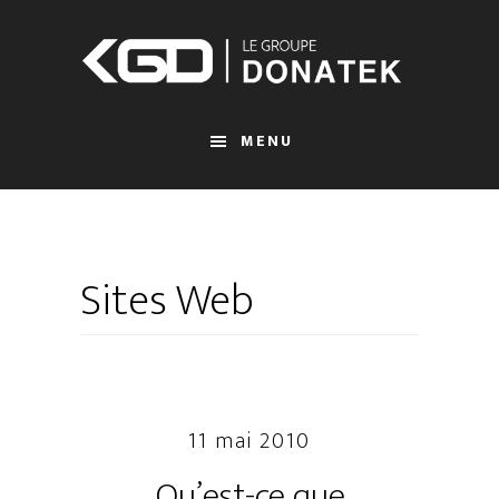
Passer
au
contenu
principal
MENU
Sites Web
11 mai 2010
Qu’est-ce que